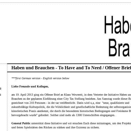
Haben und Brauchen - To Have and To Need / Offener Brief
***first German version - English version below
Liebe Freunde und Kollegen,
am 19. April 2013 ging ein Offener Brief an Klaus Wowereit, in dem Vertreter der Initiative Haben un
Brauchen zu der geplanten Einführung einer City Tax Stellung beziehen. Am Samstag wurde dieser Br
gezeichnet von 210 Personen - in der taz veröffentlicht. Darin wird u,a, eine "neue, qualifizierte und
zukunftsfähige Kulturpolitik, die die Wirklichkeit und gesellschaftliche Bedeutung der selbstorganisie
künstlerischen Praxis anerkennt, die durch die besonderen historischen Bedingungen und Freiräume B
hervorgebracht wurde" gefordert. Seither sind mehr als 1300 Unterschriften eingegangen.
General Public
unterstützt diese Initiative und wir ersuchen Euch diese mitzutragen, um den Projek
und freien Spielstätten den Rücken zu stärken und ihre Existenz zu sichern.