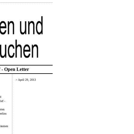
 - Open Letter
> April 29, 2013
d
ief -
rten
erlins
träumen