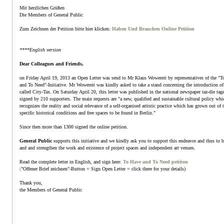
Mit herzlichen Grüßen
Die Members of General Public
Zum Zeichnen der Petition bitte hier klicken:
Haben Und Brauchen Online Petition
****English version
Dear Colleagues and Friends,
on Friday April 19, 2013 an Open Letter was send to Mr Klaus Wowereit by representatives of the "T
and To Need"-Initiative. Mr Wowereit was kindly asked to take a stand concerning the introduction of
called City-Tax. On Saturday April 20, this letter was published in the national newspaper taz-die tag
signed by 210 supporters. The main requests are "a new, qualified and sustainable cultural policy whi
recognizes the reality and social relevance of a self-organised artistic practice which has grown out of 
specific historical conditions and free spaces to be found in Berlin."
Since then more than 1300 signed the online petition.
General Public
supports this initiative and we kindly ask you to support this endeavor and thus to 
and and strengthen the work and existence of project spaces and independent art venues.
Read the complete letter in English, and sign here:
To Have and To Need petition
(
"Offener Brief zeichnen"-Button = Sign Open Letter = click there for your details)
Thank you,
the Members of General Public