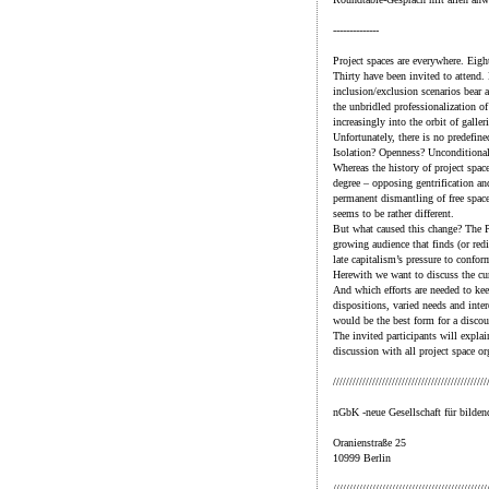
--------------
Project spaces are everywhere. Eight
Thirty have been invited to attend.
inclusion/exclusion scenarios bear a
the unbridled professionalization of
increasingly into the orbit of galler
Unfortunately, there is no predefine
Isolation? Openness? Unconditiona
Whereas the history of project space
degree – opposing gentrification and
permanent dismantling of free space
seems to be rather different.
But what caused this change? The Pr
growing audience that finds (or redi
late capitalism’s pressure to confo
Herewith we want to discuss the cur
And which efforts are needed to kee
dispositions, varied needs and inter
would be the best form for a disco
The invited participants will explai
discussion with all project space or
///////////////////////////////////////////////
nGbK -neue Gesellschaft für bilden
Oranienstraße 25
10999 Berlin
///////////////////////////////////////////////