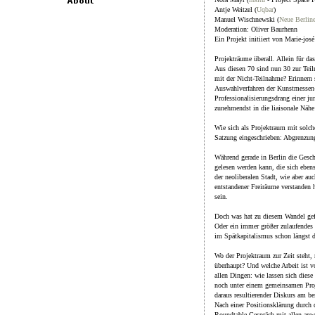
Antje Weitzel (
Uqbar
)
Manuel Wischnewski (
Neue Berlin
Moderation: Oliver Baurhenn
Ein Projekt initiiert von Marie-jos
Projekträume überall. Allein für da
Aus diesen 70 sind nun 30 zur Tei
mit der Nicht-Teilnahme? Erinnern s
Auswahlverfahren der Kunstmessen-
Professionalisierungsdrang einer j
zunehmendst in die liaisonale Nähe
Wie sich als Projektraum mit solch
Satzung eingeschrieben: Abgrenzu
Während gerade in Berlin die Geschi
gelesen werden kann, die sich eben
der neoliberalen Stadt, wie aber a
entstandener Freiräume verstanden 
sein.
Doch was hat zu diesem Wandel gefü
Oder ein immer größer zulaufendes 
im Spätkapitalismus schon längst 
Wo der Projektraum zur Zeit steht, 
überhaupt? Und welche Arbeit ist 
allen Dingen: wie lassen sich diese
noch unter einem gemeinsamen Proj
daraus resultierender Diskurs am b
Nach einer Positionsklärung durch
Roundtable-Gespräch mit allen anw