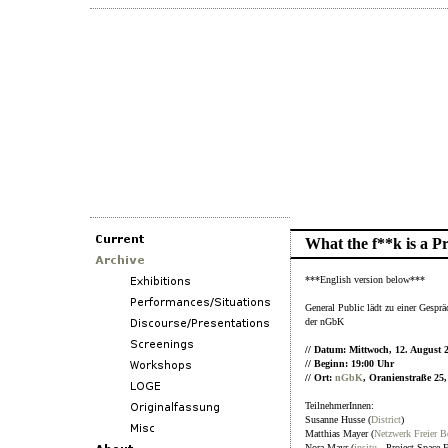
What the f**k is a P
***English version below***
General Public lädt zu einer Gesp
der nGbK
// Datum: Mittwoch, 12. August 
// Beginn: 19:00 Uhr
// Ort:
nGbK
, Oranienstraße 25
TeilnehmerInnen:
Susanne Husse (
District
)
Matthias Mayer (
Netzwerk Freier Be
Nora Mayr (
insitu
- Project Space F