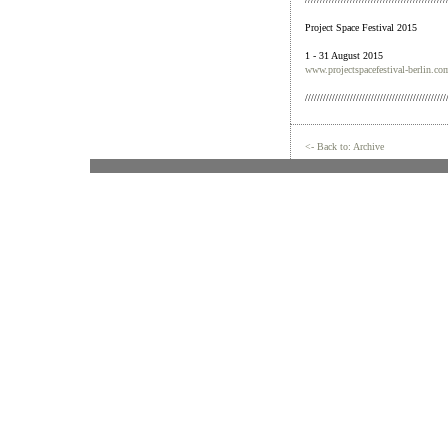
Project Space Festival 2015
1 - 31 August 2015
www.projectspacefestival-berlin.co
///////////////////////////////////////////////
<- Back to: Archive