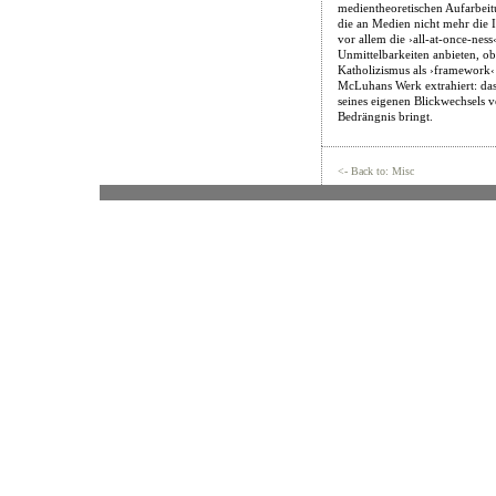
medientheoretischen Aufarbeit
die an Medien nicht mehr die 
vor allem die ›all-at-once-ness‹
Unmittelbarkeiten anbieten, o
Katholizismus als ›framework‹ 
McLuhans Werk extrahiert: dass
seines eigenen Blickwechsels 
Bedrängnis bringt.
<- Back to: Misc