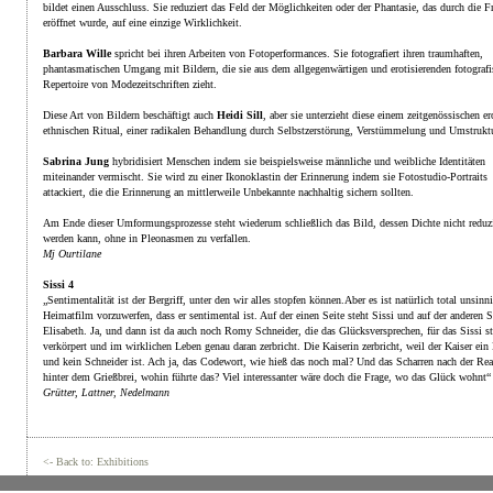
bildet einen Ausschluss. Sie reduziert das Feld der Möglichkeiten oder der Phantasie, das durch die F
eröffnet wurde, auf eine einzige Wirklichkeit.
Barbara Wille
spricht bei ihren Arbeiten von Fotoperformances. Sie fotografiert ihren traumhaften,
phantasmatischen Umgang mit Bildern, die sie aus dem allgegenwärtigen und erotisierenden fotograf
Repertoire von Modezeitschriften zieht.
Diese Art von Bildern beschäftigt auch
Heidi Sill
, aber sie unterzieht diese einem zeitgenössischen er
ethnischen Ritual, einer radikalen Behandlung durch Selbstzerstörung, Verstümmelung und Umstrukt
Sabrina Jung
hybridisiert Menschen indem sie beispielsweise männliche und weibliche Identitäten
miteinander vermischt. Sie wird zu einer Ikonoklastin der Erinnerung indem sie Fotostudio-Portraits
attackiert, die die Erinnerung an mittlerweile Unbekannte nachhaltig sichern sollten.
Am Ende dieser Umformungsprozesse steht wiederum schließlich das Bild, dessen Dichte nicht reduzi
werden kann, ohne in Pleonasmen zu verfallen.
Mj Ourtilane
Sissi 4
„Sentimentalität ist der Bergriff, unter den wir alles stopfen können.Aber es ist natürlich total unsinn
Heimatfilm vorzuwerfen, dass er sentimental ist. Auf der einen Seite steht Sissi und auf der anderen S
Elisabeth. Ja, und dann ist da auch noch Romy Schneider, die das Glücksversprechen, für das Sissi st
verkörpert und im wirklichen Leben genau daran zerbricht. Die Kaiserin zerbricht, weil der Kaiser ein 
und kein Schneider ist. Ach ja, das Codewort, wie hieß das noch mal? Und das Scharren nach der Real
hinter dem Grießbrei, wohin führte das? Viel interessanter wäre doch die Frage, wo das Glück wohnt“
Grütter, Lattner, Nedelmann
<- Back to: Exhibitions