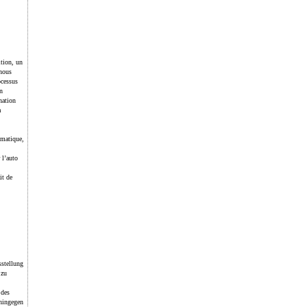
ition, un
 nous
ocessus
n
nation
a
smatique,
 l’auto
it de
sstellung
 zu
 des
 hingegen