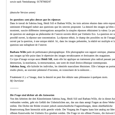
sowie nach Vereinbarung: 01787060247
(deutsche Version unten)
les questions sont plus denses que les réponses
Dans le travail de Sabrina Jung, Heidi Sill et Barbara Wille, les trois artistes réunies dans cette expos
sentiment d’étrangeté induit aux questions que les oeuvres proposent. La densité des images qu’elles
montrent, suscite différentes interrogations auxquelles la simples réponses réduiraient la valeur. Le pr
de question est analogue au phénomène de l’oeuvre ouverte décrit par Umberto Eco. La question est u
procédé ouvert, la réponse une concentration. La réponse réduit, le champ des possibles ou de l’imagi
ouvert par la question, à une unique réalité. Ici, dans les images présentées, la réalité est multiple et l
question une métaphore de l’oeuvre.
Barbara Wille
parle de performance photographique. Elle photographie son rapport onirique, phanta
aux images qu’elle puise dans le répertoire des images envahissantes et érotisantes des magazines.
Ce type d’image occupe aussi
Heidi Sill
, mais elle lui applique un traitement plus radical passant par
destruction, la mutilation, la restructuration, une sorte de rituel érotico-éthnique contemporain.
Sabrina Jung
, elle hybride les individus, les identités masculines féminines. Elle s’attaque au portra
studio photo, au souvenir pérennisé d’inconnu, en iconoclaste de la mémoire…
Finalement il y a l’image, dont la densité ne peut être réduite sans pléonasme à quelques mots.
Mj Ourtilane
-----------
Die Frage sind dichter als die Antworten
Von den Arbeiten der drei Künstlerinnen Sabrina Jung, Heidi Sill und Barbara Wille, die in dieser Au
verbunden werden, geht ein Gefühl des Unheimlichen aus, das uns dazu anregt Fragen an diese Werke
stellen. Die Dichte der Bilder evoziert jedoch unterschiedliche Fragestellungen, deren oberflächliche
Beantwortung Ihrer Intensität nicht gerecht würde. Der Vorgang des Fragens kann hier analog zur Idee
offenen Kunstwerks bei Umberto Eco gesehen werden. Die Frage ist ein offener Prozess, die Antwort